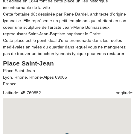
fut édifiée en 1844 font de cette place un lieu historique
incontournable de la ville.
Cette fontaine dût dessinée par René Dardel, architecte d'origine
lyonnaise. Elle représente un petit temple antique abritant en son
coeur une sculpture de l'artiste Jean-Marie Bonnassieux
reproduisant Saint-Jean-Baptiste baptisant le Christ.
Cette place est le point idéal d'une promenade dans les ruelles
médiévales animées du quartier dans lequel vous ne manquerez
pas de trouver un bouchon lyonnais typique pour vous restaurer.
Place Saint-Jean
Place Saint-Jean
Lyon
,
Rhône, Rhône-Alpes
69005
France
Latitude: 45.760852
Longitude: